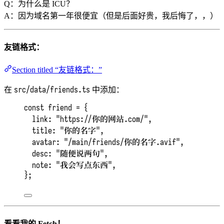
Q：为什么是 ICU？
A：因为域名第一年很便宜（但是后面好贵，我后悔了，，）
友链格式：
Section titled “友链格式：”
src/data/friends.ts
在
中添加：
const 
friend
 = {
link: 
"
https://你的网站.com/
"
,
title: 
"
你的名字
"
,
avatar: 
"
/main/friends/你的名字.avif
"
,
desc: 
"
随便说两句
"
,
note: 
"
我会写点东西
"
,
}
;
看看我的 Fetch！